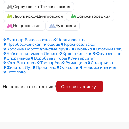
Серпуховско-Тимирязевская
Люблинско-Дмитровская
Замоскворецкая
Некрасовская
Бутовская
Бульвар Рокоссовского
Черкизовская
Преображенская площадь
Красносельская
Красные Ворота
Чистые пруды
Лубянка
Охотный Ряд
Библиотека имени Ленина
Кропоткинская
Фрунзенская
Спортивная
Воробьёвы горы
Университет
Юго-Западная
Тропарёво
Румянцево
Саларьево
Филатов Луг
Прокшино
Ольховая
Новомосковская
Потапово
Не нашли свою станцию?
Оставить заявку