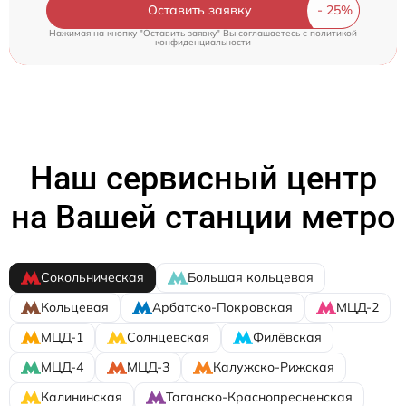
Оставить заявку
Нажимая на кнопку "Оставить заявку" Вы соглашаетесь c
политикой
конфиденциальности
Наш сервисный центр
на Вашей станции метро
Сокольническая
Большая кольцевая
Кольцевая
Арбатско-Покровская
МЦД-2
МЦД-1
Солнцевская
Филёвская
МЦД-4
МЦД-3
Калужско-Рижская
Калининская
Таганско-Краснопресненская