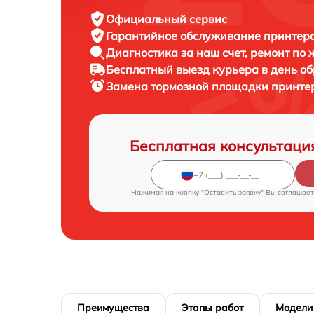
Официальный сервис
Гарантийное обслуживание
принтера
Диагностика за наш счет,
ремонт по
Бесплатный выезд курьера
в день о
Замена тормозной площадки принт
Бесплатная консультаци
Нажимая на кнопку "Оставить заявку" Вы соглашает
Преимущества
Этапы работ
Модели