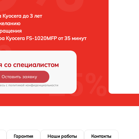
 Kyocera до 3 лет
 желанию
бращения
ера
Kyocera FS-1020MFP от 35 минут
я со специалистом
Оставить заявку
есь c
политикой конфиденциальности
Гарантия
Наши работы
Контакты