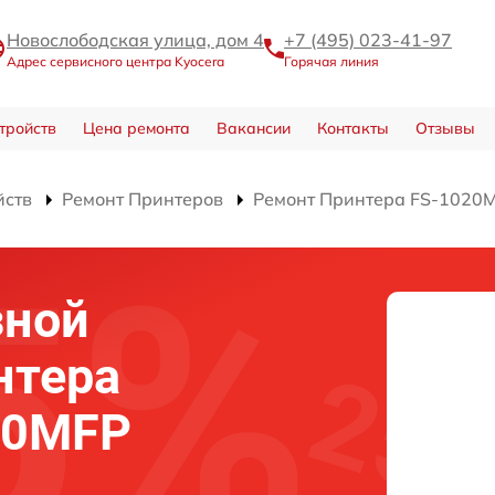
Новослободская улица, дом 4
+7 (495) 023-41-97
Адрес сервисного центра Kyocera
Горячая линия
тройств
Цена ремонта
Вакансии
Контакты
Отзывы
йств
Ремонт Принтеров
Ремонт Принтера FS-1020
зной
нтера
20MFP