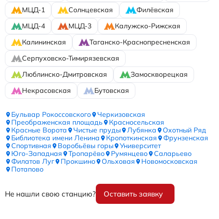
МЦД-1
Солнцевская
Филёвская
МЦД-4
МЦД-3
Калужско-Рижская
Калининская
Таганско-Краснопресненская
Серпуховско-Тимирязевская
Люблинско-Дмитровская
Замоскворецкая
Некрасовская
Бутовская
Бульвар Рокоссовского
Черкизовская
Преображенская площадь
Красносельская
Красные Ворота
Чистые пруды
Лубянка
Охотный Ряд
Библиотека имени Ленина
Кропоткинская
Фрунзенская
Спортивная
Воробьёвы горы
Университет
Юго-Западная
Тропарёво
Румянцево
Саларьево
Филатов Луг
Прокшино
Ольховая
Новомосковская
Потапово
Не нашли свою станцию?
Оставить заявку