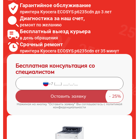
Гарантийное обслуживание
принтера Kyocera ECOSYS p6235cdn до 3 лет
Диагностика за наш счет,
ремонт по желанию
Бесплатный выезд курьера
в день обращения
Срочный ремонт
принтера Kyocera ECOSYS p6235cdn от 35 минут
Бесплатная консультация со
специалистом
Оставить заявку
Нажимая на кнопку "Оставить заявку" Вы соглашаетесь c
политикой
конфиденциальности