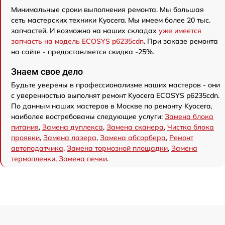
Минимальные сроки выполнения ремонта. Мы большая
сеть мастерских техники Kyocera. Мы имеем более 20 тыс.
запчастей. И возможно на наших складах
уже имеется
запчасть на модель ECOSYS p6235cdn
. При заказе ремонта
на сайте - предоставляется скидка -25%.
Знаем свое дело
Будьте уверены в профессионализме наших мастеров - они
с уверенностью выполнят ремонт Kyocera ECOSYS p6235cdn.
По данным наших мастеров в Москве по ремонту Kyocera,
наиболее востребованы следующие услуги:
Замена блока
питания
,
Замена дуплекса
,
Замена сканера
,
Чистка блока
проявки
,
Замена лазера
,
Замена абсорбера
,
Ремонт
автоподатчика
,
Замена тормозной площадки
,
Замена
термопленки
,
Замена печки
.