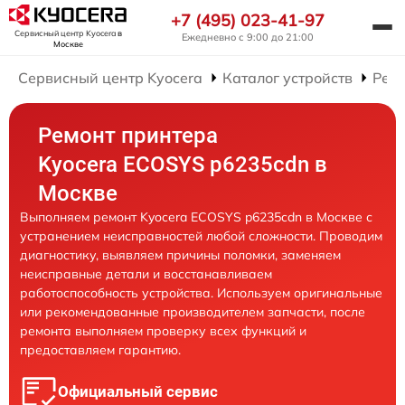
+7 (495) 023-41-97
Сервисный центр Kyocera
в
Ежедневно с 9:00 до 21:00
Москве
Сервисный центр Kyocera
Каталог устройств
Рем
Ремонт принтера
Kyocera ECOSYS p6235cdn в
Москве
Выполняем ремонт Kyocera ECOSYS p6235cdn в Москве с
устранением неисправностей любой сложности. Проводим
диагностику, выявляем причины поломки, заменяем
неисправные детали и восстанавливаем
работоспособность устройства. Используем оригинальные
или рекомендованные производителем запчасти, после
ремонта выполняем проверку всех функций и
предоставляем гарантию.
Официальный сервис