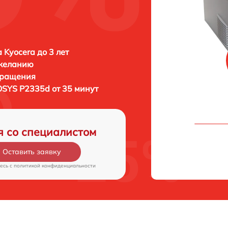
 Kyocera до 3 лет
 желанию
бращения
OSYS P2335d от 35 минут
я со специалистом
Оставить заявку
есь c
политикой конфиденциальности