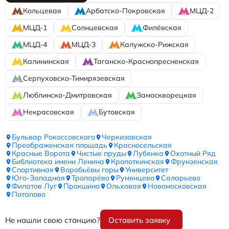
Кольцевая
Арбатско-Покровская
МЦД-2
МЦД-1
Солнцевская
Филёвская
МЦД-4
МЦД-3
Калужско-Рижская
Калининская
Таганско-Краснопресненская
Серпуховско-Тимирязевская
Люблинско-Дмитровская
Замоскворецкая
Некрасовская
Бутовская
Бульвар Рокоссовского
Черкизовская
Преображенская площадь
Красносельская
Красные Ворота
Чистые пруды
Лубянка
Охотный Ряд
Библиотека имени Ленина
Кропоткинская
Фрунзенская
Спортивная
Воробьёвы горы
Университет
Юго-Западная
Тропарёво
Румянцево
Саларьево
Филатов Луг
Прокшино
Ольховая
Новомосковская
Потапово
Не нашли свою станцию?
Оставить заявку