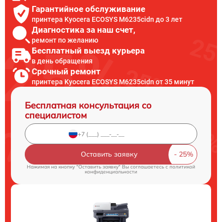
Гарантийное обслуживание
принтера Kyocera ECOSYS M6235cidn до 3 лет
Диагностика за наш счет,
ремонт по желанию
Бесплатный выезд курьера
в день обращения
Срочный ремонт
принтера Kyocera ECOSYS M6235cidn от 35 минут
Бесплатная консультация со
специалистом
Оставить заявку
Нажимая на кнопку "Оставить заявку" Вы соглашаетесь c
политикой
конфиденциальности