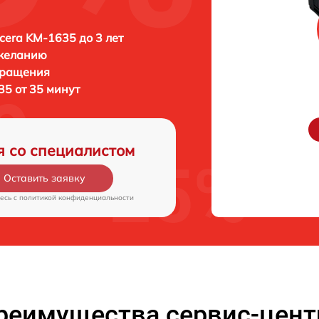
era KM-1635 до 3 лет
 желанию
бращения
5 от 35 минут
я со специалистом
Оставить заявку
есь c
политикой конфиденциальности
реимущества сервис-цент