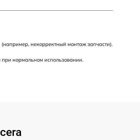
1800 р
800 р
1500 р
 (например, некорректный монтаж запчасти).
2500 р
м при нормальном использовании.
2200 р
cera