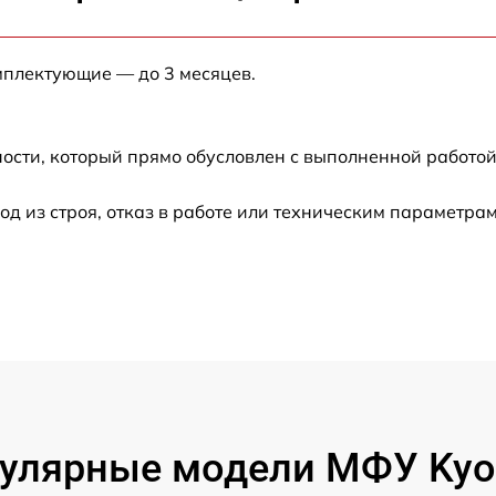
от 60 мин
мплектующие — до 3 месяцев.
от 60 мин
от 60 мин
ости, который прямо обусловлен с выполненной работой
от 60 мин
 из строя, отказ в работе или техническим параметра
от 60 мин
улярные модели МФУ Kyo