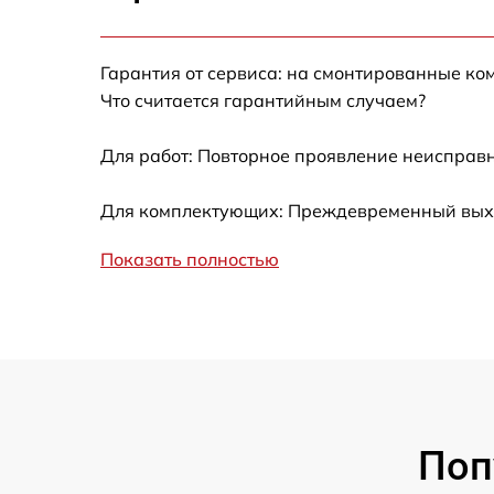
Замена Wi-Fi Kyocera KM-1635
Гарантия от сервиса: на смонтированные ко
Замена каретки Kyocera KM-1635
Что считается гарантийным случаем?
Замена печатной головки Kyocera KM-1635
Для работ: Повторное проявление неисправн
Замена печки Kyocera KM-1635
Для комплектующих: Преждевременный выход
Показать полностью
Замена термопленки Kyocera KM-1635
Поп