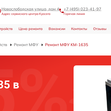
Новослободская улица, дом 4
+7 (495) 023-41-97
Адрес сервисного центра Kyocera
Горячая линия
тройств
Цена ремонта
Вакансии
Контакты
Отзывы
йств
Ремонт МФУ
Ремонт МФУ KM-1635
35 в