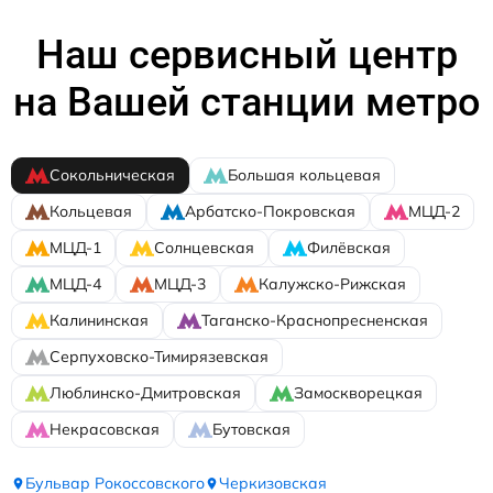
Наш сервисный центр
на Вашей станции метро
Сокольническая
Большая кольцевая
Кольцевая
Арбатско-Покровская
МЦД-2
МЦД-1
Солнцевская
Филёвская
МЦД-4
МЦД-3
Калужско-Рижская
Калининская
Таганско-Краснопресненская
Серпуховско-Тимирязевская
Люблинско-Дмитровская
Замоскворецкая
Некрасовская
Бутовская
Бульвар Рокоссовского
Черкизовская