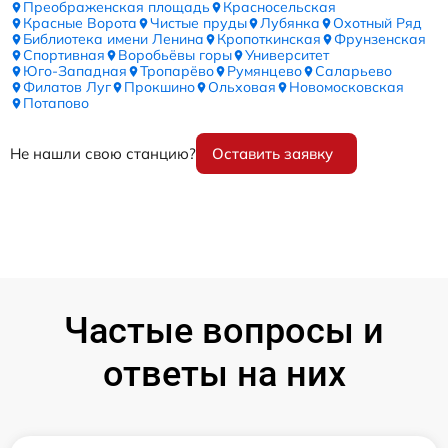
Преображенская площадь
Красносельская
Красные Ворота
Чистые пруды
Лубянка
Охотный Ряд
Библиотека имени Ленина
Кропоткинская
Фрунзенская
Спортивная
Воробьёвы горы
Университет
Юго-Западная
Тропарёво
Румянцево
Саларьево
Филатов Луг
Прокшино
Ольховая
Новомосковская
Потапово
Не нашли свою станцию?
Оставить заявку
Частые вопросы и
ответы на них