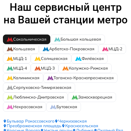
Наш сервисный центр
на Вашей станции метро
Сокольническая
Большая кольцевая
Кольцевая
Арбатско-Покровская
МЦД-2
МЦД-1
Солнцевская
Филёвская
МЦД-4
МЦД-3
Калужско-Рижская
Калининская
Таганско-Краснопресненская
Серпуховско-Тимирязевская
Люблинско-Дмитровская
Замоскворецкая
Некрасовская
Бутовская
Бульвар Рокоссовского
Черкизовская
Преображенская площадь
Красносельская
Красные Ворота
Чистые пруды
Лубянка
Охотный Ряд