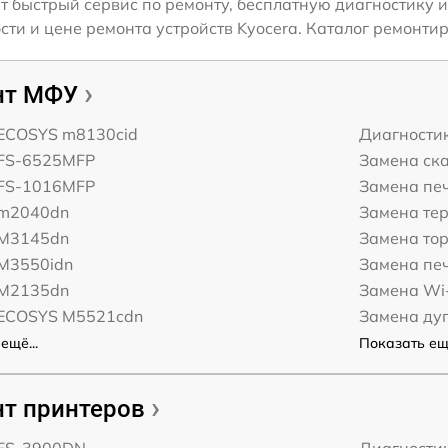
т быстрый сервис по ремонту, бесплатную диагностику и
и и цене ремонта устройств Kyocera. Каталог ремонтир
нт МФУ
 ECOSYS m8130cid
Диагности
 FS-6525MFP
Замена ск
 FS-1016MFP
Замена пе
 m2040dn
Замена те
 M3145dn
Замена то
 M3550idn
Замена пе
 M2135dn
Замена Wi-
 ECOSYS M5521cdn
Замена ду
ещё...
Показать ещё
т принтеров