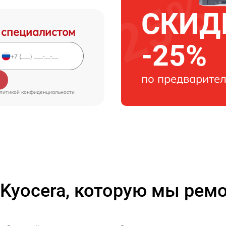
СКИДК
 специалистом
-25%
по предварител
литикой конфиденциальности
 Kyocera, которую мы рем