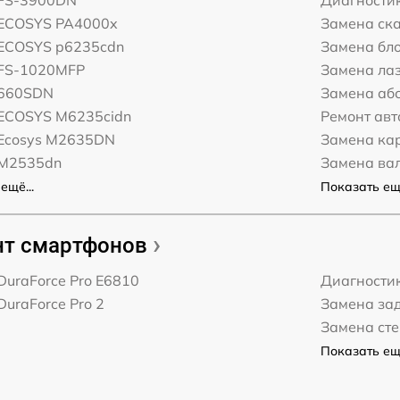
 FS-3900DN
Диагности
 ECOSYS PA4000x
Замена ск
 ECOSYS p6235cdn
Замена бл
 FS-1020MFP
Замена ла
 660SDN
Замена аб
 ECOSYS M6235cidn
Ремонт ав
 Ecosys M2635DN
Замена ка
 M2535dn
Замена ва
ещё...
Показать ещё
т смартфонов
DuraForce Pro E6810
Диагности
DuraForce Pro 2
Замена за
Замена ст
Показать ещё