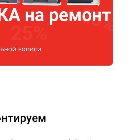
А на ремонт
ьной записи
онтируем