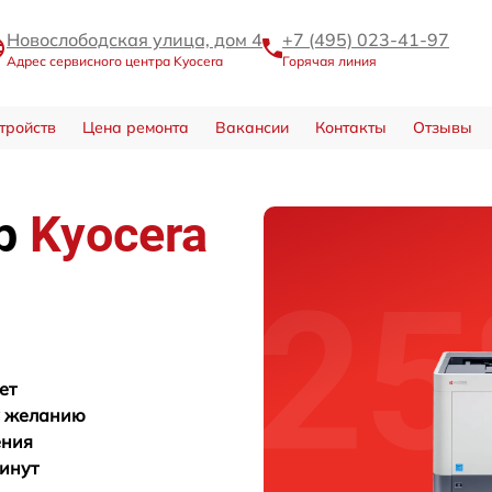
Новослободская улица, дом 4
+7 (495) 023-41-97
Адрес сервисного центра Kyocera
Горячая линия
тройств
Цена ремонта
Вакансии
Контакты
Отзывы
тр
Kyocera
ет
у желанию
ения
минут