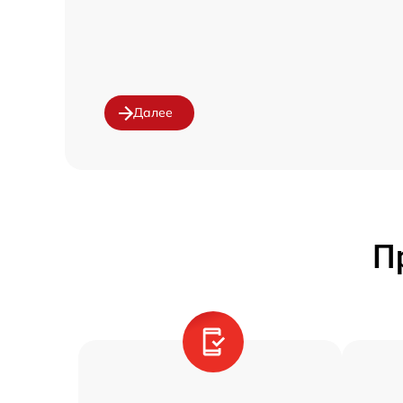
Далее
П