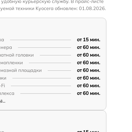
 удобную курьерскую службу. В прайс-листе
уемой техники Kyocera обновлен: 01.08.2026.
ка
от 15 мин.
анера
от 60 мин.
чатной головки
от 60 мин.
рмопленки
от 60 мин.
рмозной площадки
от 60 мин.
чки
от 60 мин.
Fi
от 60 мин.
плекса
от 60 мин.
...