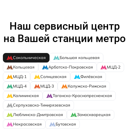
Наш сервисный центр
на Вашей станции метро
Сокольническая
Большая кольцевая
Кольцевая
Арбатско-Покровская
МЦД-2
МЦД-1
Солнцевская
Филёвская
МЦД-4
МЦД-3
Калужско-Рижская
Калининская
Таганско-Краснопресненская
Серпуховско-Тимирязевская
Люблинско-Дмитровская
Замоскворецкая
Некрасовская
Бутовская