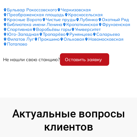
Бульвар Рокоссовского
Черкизовская
Преображенская площадь
Красносельская
Красные Ворота
Чистые пруды
Лубянка
Охотный Ряд
Библиотека имени Ленина
Кропоткинская
Фрунзенская
Спортивная
Воробьёвы горы
Университет
Юго-Западная
Тропарёво
Румянцево
Саларьево
Филатов Луг
Прокшино
Ольховая
Новомосковская
Потапово
Не нашли свою станцию?
Оставить заявку
Актуальные вопросы
клиентов