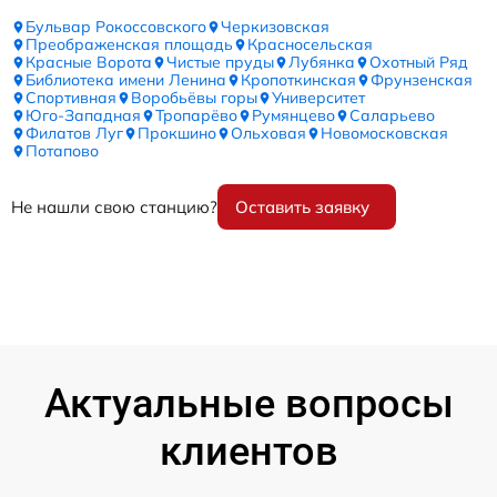
Бульвар Рокоссовского
Черкизовская
Преображенская площадь
Красносельская
Красные Ворота
Чистые пруды
Лубянка
Охотный Ряд
Библиотека имени Ленина
Кропоткинская
Фрунзенская
Спортивная
Воробьёвы горы
Университет
Юго-Западная
Тропарёво
Румянцево
Саларьево
Филатов Луг
Прокшино
Ольховая
Новомосковская
Потапово
Не нашли свою станцию?
Оставить заявку
Актуальные вопросы
клиентов