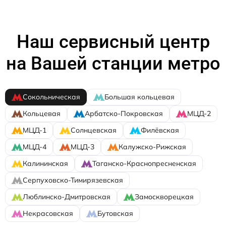
Наш сервисный центр
на Вашей станции метро
Сокольническая
Большая кольцевая
Кольцевая
Арбатско-Покровская
МЦД-2
МЦД-1
Солнцевская
Филёвская
МЦД-4
МЦД-3
Калужско-Рижская
Калининская
Таганско-Краснопресненская
Серпуховско-Тимирязевская
Люблинско-Дмитровская
Замоскворецкая
Некрасовская
Бутовская