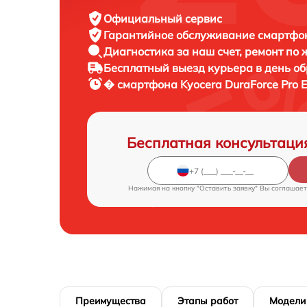
Официальный сервис
Гарантийное обслуживание
смартфон
Диагностика за наш счет,
ремонт по
Бесплатный выезд курьера
в день о
� смартфона
Kyocera DuraForce Pro 
Бесплатная консультаци
Нажимая на кнопку "Оставить заявку" Вы соглашает
Преимущества
Этапы работ
Модели