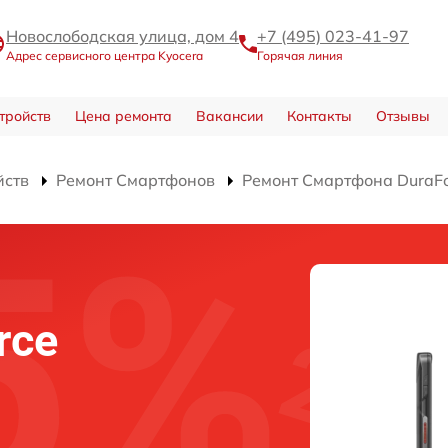
Новослободская улица, дом 4
+7 (495) 023-41-97
Адрес сервисного центра Kyocera
Горячая линия
тройств
Цена ремонта
Вакансии
Контакты
Отзывы
йств
Ремонт Смартфонов
Ремонт Смартфона DuraFo
rce