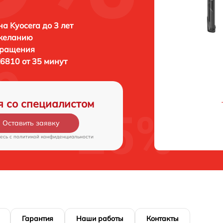
а Kyocera до 3 лет
 желанию
бращения
E6810 от 35 минут
я со специалистом
Оставить заявку
есь c
политикой конфиденциальности
Гарантия
Наши работы
Контакты