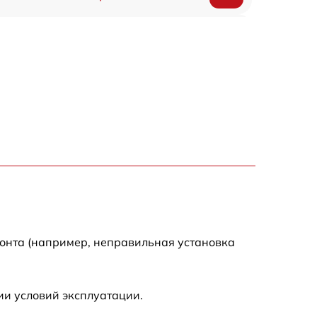
700 р
1300 р
750 р
550 р
750 р
500 р
монта (например, неправильная установка
850 р
ии условий эксплуатации.
800 р