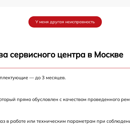
от 120 мин
У меня другая неисправность
от 120 мин
0
от 30 мин
ва сервисного центра в Москве
от 60 мин
мплектующие — до 3 месяцев.
от 45 мин
от 45 мин
который прямо обусловлен с качеством проведенного ре
от 90 мин
аз в работе или техническим параметрам при соблюден
от 90 мин