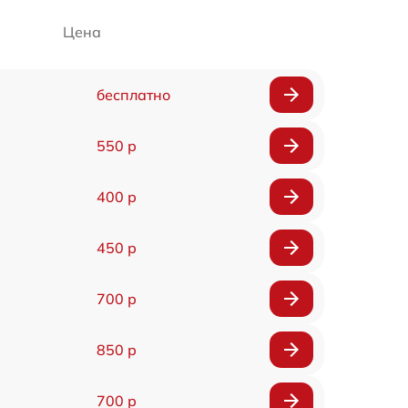
Цена
бесплатно
550 р
400 р
450 р
700 р
850 р
700 р