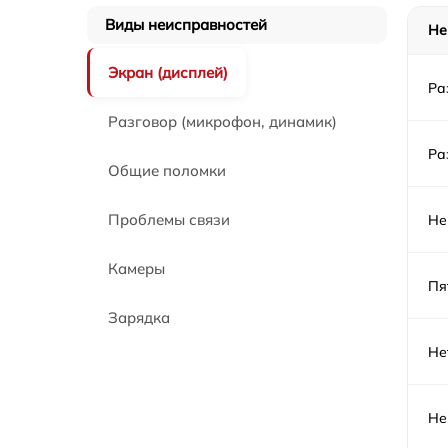
Замена разъёма mini-USB смартфона
Kyocera
Виды неисправностей
Не
Замена внутреннего динамика смартфона
Экран (дисплей)
Kyocera
Ра
Замена внешнего динамика смартфона
Разговор (микрофон, динамик)
Kyocera
Ра
Общие поломки
Прошивка смартфона смартфона Kyocera
Проблемы связи
Не
Замена экрана телефона смартфона Kyoce
Камеры
Пя
Замена передней камеры смартфона Kyoce
Зарядка
Замена основной камеры смартфона
Не
Kyocera
Чистка сотового телефона смартфона
Kyocera
Не