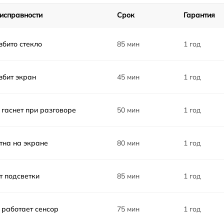
от 45 мин
исправности
Срок
Гарантия
от 45 мин
збито стекло
85 мин
1 год
от 30 мин
збит экран
45 мин
1 год
от 30 мин
 гаснет при разговоре
50 мин
1 год
ra
от 60 мин
тна на экране
80 мин
1 год
ra
от 45 мин
от 60 мин
т подсветки
85 мин
1 год
от 30 мин
 работает сенсор
75 мин
1 год