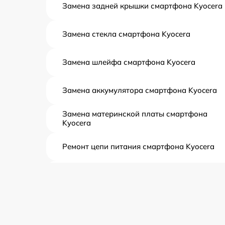
Замена задней крышки смартфона Kyocera
Замена стекла смартфона Kyocera
Замена шлейфа смартфона Kyocera
Замена аккумулятора смартфона Kyocera
Замена материнской платы смартфона
Kyocera
Ремонт цепи питания смартфона Kyocera
Ремонт системной платы смартфона Kyocer
Восстановление после залития смартфона
Kyocera