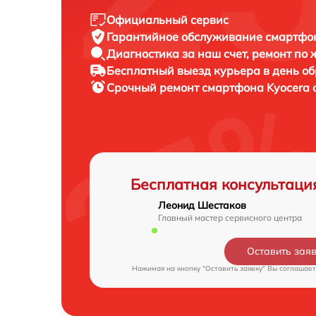
Официальный сервис
Гарантийное обслуживание
смартфон
Диагностика за наш счет,
ремонт по
Бесплатный выезд курьера
в день о
Срочный ремонт
смартфона Kyocera 
Бесплатная консультаци
Леонид Шестаков
Главный мастер сервисного центра
Оставить зая
Нажимая на кнопку "Оставить заявку" Вы соглашает