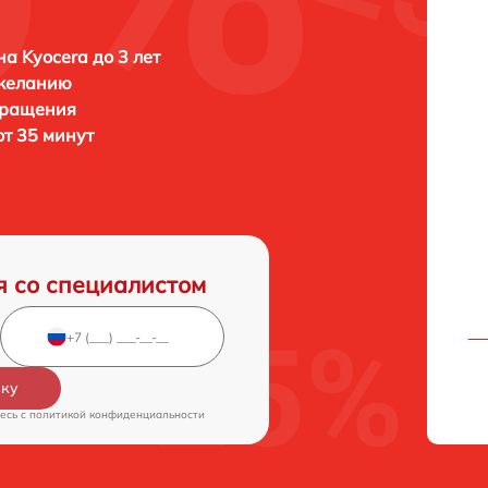
а Kyocera до 3 лет
 желанию
бращения
от 35 минут
я со специалистом
вку
есь c
политикой конфиденциальности