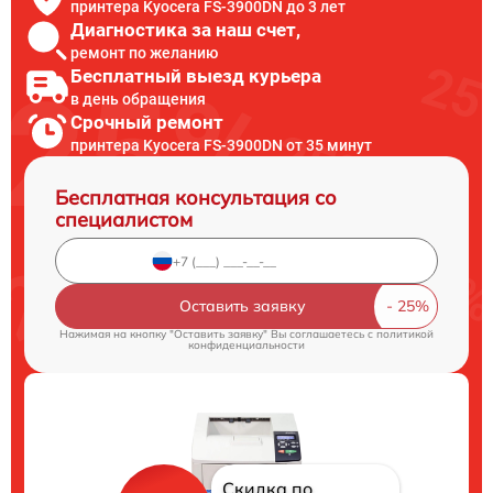
принтера Kyocera FS-3900DN до 3 лет
Диагностика за наш счет,
ремонт по желанию
Бесплатный выезд курьера
в день обращения
Срочный ремонт
принтера Kyocera FS-3900DN от 35 минут
Бесплатная консультация со
специалистом
Оставить заявку
Нажимая на кнопку "Оставить заявку" Вы соглашаетесь c
политикой
конфиденциальности
Скидка по