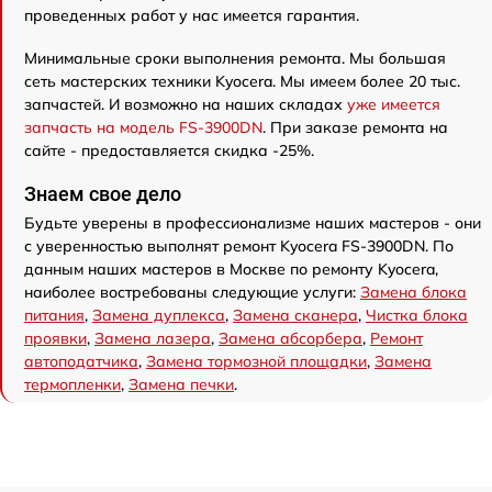
проведенных работ у нас имеется гарантия.
Минимальные сроки выполнения ремонта. Мы большая
сеть мастерских техники Kyocera. Мы имеем более 20 тыс.
запчастей. И возможно на наших складах
уже имеется
запчасть на модель FS-3900DN
. При заказе ремонта на
сайте - предоставляется скидка -25%.
Знаем свое дело
Будьте уверены в профессионализме наших мастеров - они
с уверенностью выполнят ремонт Kyocera FS-3900DN. По
данным наших мастеров в Москве по ремонту Kyocera,
наиболее востребованы следующие услуги:
Замена блока
питания
,
Замена дуплекса
,
Замена сканера
,
Чистка блока
проявки
,
Замена лазера
,
Замена абсорбера
,
Ремонт
автоподатчика
,
Замена тормозной площадки
,
Замена
термопленки
,
Замена печки
.