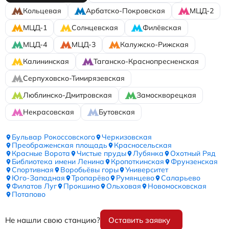
Кольцевая
Арбатско-Покровская
МЦД-2
МЦД-1
Солнцевская
Филёвская
МЦД-4
МЦД-3
Калужско-Рижская
Калининская
Таганско-Краснопресненская
Серпуховско-Тимирязевская
Люблинско-Дмитровская
Замоскворецкая
Некрасовская
Бутовская
Бульвар Рокоссовского
Черкизовская
Преображенская площадь
Красносельская
Красные Ворота
Чистые пруды
Лубянка
Охотный Ряд
Библиотека имени Ленина
Кропоткинская
Фрунзенская
Спортивная
Воробьёвы горы
Университет
Юго-Западная
Тропарёво
Румянцево
Саларьево
Филатов Луг
Прокшино
Ольховая
Новомосковская
Потапово
Не нашли свою станцию?
Оставить заявку