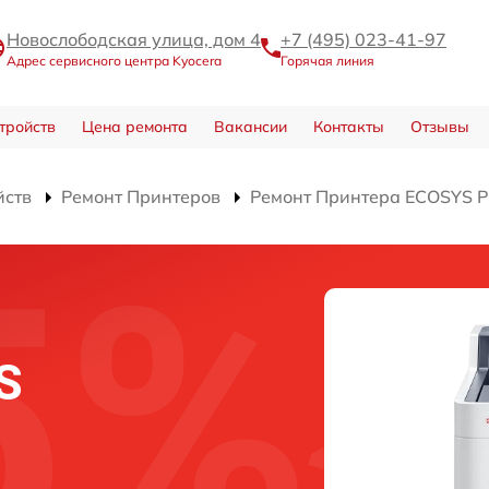
Новослободская улица, дом 4
+7 (495) 023-41-97
Адрес сервисного центра Kyocera
Горячая линия
тройств
Цена ремонта
Вакансии
Контакты
Отзывы
йств
Ремонт Принтеров
Ремонт Принтера ECOSYS 
S