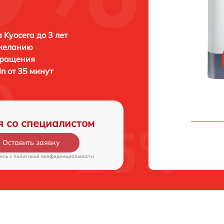
 Kyocera до 3 лет
 желанию
бращения
n от 35 минут
я со специалистом
Оставить заявку
есь c
политикой конфиденциальности