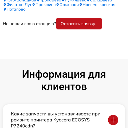
Юго-Западная
Тропарёво
Румянцево
Саларьево
Филатов Луг
Прокшино
Ольховая
Новомосковская
Потапово
Не нашли свою станцию?
Оставить заявку
Информация для
клиентов
Какие запчасти вы устанавливаете при
ремонте принтера Kyocera ECOSYS
P7240cdn?