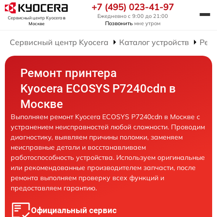
+7 (495) 023-41-97
Ежедневно с 9:00 до 21:00
Сервисный центр Kyocera
в
Позвонить
мне утром
Москве
Сервисный центр Kyocera
Каталог устройств
Рем
Ремонт принтера
Kyocera ECOSYS P7240cdn в
Москве
Выполняем ремонт Kyocera ECOSYS P7240cdn в Москве с
устранением неисправностей любой сложности. Проводим
диагностику, выявляем причины поломки, заменяем
неисправные детали и восстанавливаем
работоспособность устройства. Используем оригинальные
или рекомендованные производителем запчасти, после
ремонта выполняем проверку всех функций и
предоставляем гарантию.
Официальный сервис