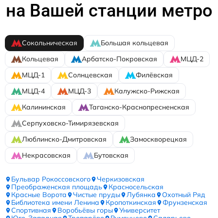
на Вашей станции метро
Сокольническая
Большая кольцевая
Кольцевая
Арбатско-Покровская
МЦД-2
МЦД-1
Солнцевская
Филёвская
МЦД-4
МЦД-3
Калужско-Рижская
Калининская
Таганско-Краснопресненская
Серпуховско-Тимирязевская
Люблинско-Дмитровская
Замоскворецкая
Некрасовская
Бутовская
Бульвар Рокоссовского
Черкизовская
Преображенская площадь
Красносельская
Красные Ворота
Чистые пруды
Лубянка
Охотный Ряд
Библиотека имени Ленина
Кропоткинская
Фрунзенская
Спортивная
Воробьёвы горы
Университет