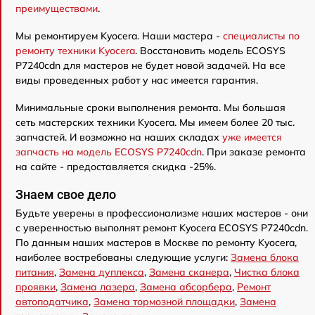
преимуществами
.
Мы ремонтируем Kyocera. Наши мастера -
специалисты по
ремонту техники Kyocera
. Восстановить модель ECOSYS
P7240cdn для мастеров не будет новой задачей. На все
виды проведенных работ у нас имеется гарантия.
Минимальные сроки выполнения ремонта. Мы большая
сеть мастерских техники Kyocera. Мы имеем более 20 тыс.
запчастей. И возможно на наших складах
уже имеется
запчасть на модель ECOSYS P7240cdn
. При заказе ремонта
на сайте - предоставляется скидка -25%.
Знаем свое дело
Будьте уверены в профессионализме наших мастеров - они
с уверенностью выполнят ремонт Kyocera ECOSYS P7240cdn.
По данным наших мастеров в Москве по ремонту Kyocera,
наиболее востребованы следующие услуги:
Замена блока
питания
,
Замена дуплекса
,
Замена сканера
,
Чистка блока
проявки
,
Замена лазера
,
Замена абсорбера
,
Ремонт
автоподатчика
,
Замена тормозной площадки
,
Замена