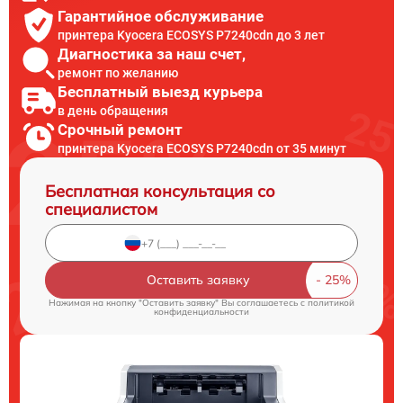
Гарантийное обслуживание
принтера Kyocera ECOSYS P7240cdn до 3 лет
Диагностика за наш счет,
ремонт по желанию
Бесплатный выезд курьера
в день обращения
Срочный ремонт
принтера Kyocera ECOSYS P7240cdn от 35 минут
Бесплатная консультация со
специалистом
Оставить заявку
Нажимая на кнопку "Оставить заявку" Вы соглашаетесь c
политикой
конфиденциальности