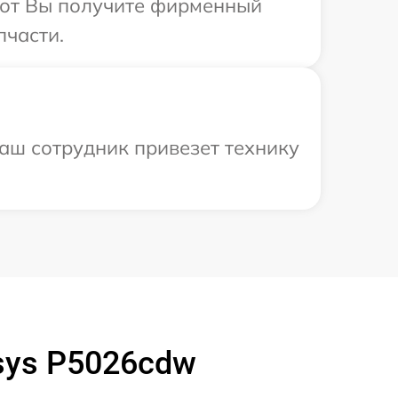
абот Вы получите фирменный
пчасти.
наш сотрудник привезет технику
sys P5026cdw