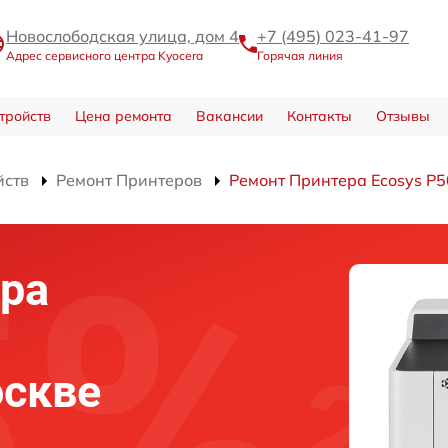
Новослободская улица, дом 4
+7 (495) 023-41-97
Адрес сервисного центра Kyocera
Горячая линия
тройств
Цена ремонта
Вакансии
Контакты
Отзывы
йств
Ремонт Принтеров
Ремонт Принтера Ecosys P
ра
оскве