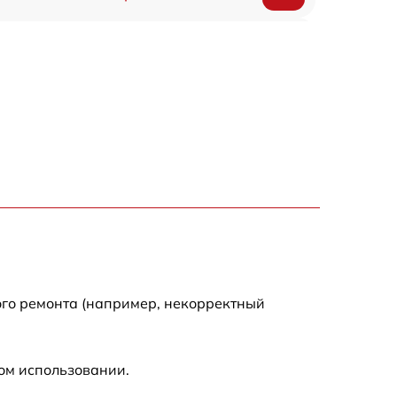
1700 р
1200 р
2200 р
2500 р
1500 р
800 р
ого ремонта (например, некорректный
1800 р
ом использовании.
1500 р