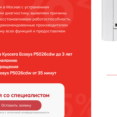
w в Москве с устранением
м диагностику, выявляем причины
восстанавливаем работоспособность
и рекомендованные производителем
рку всех функций и предоставляем
 Kyocera Ecosys P5026cdw до 3 лет
 желанию
бращения
cosys P5026cdw от 35 минут
я со специалистом
Оставить заявку
есь c
политикой конфиденциальности