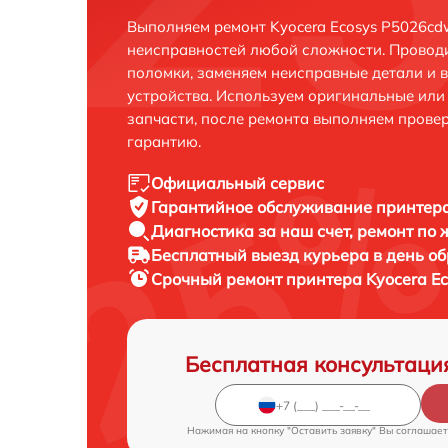
Выполняем ремонт Kyocera Ecosys P5026cd
неисправностей любой сложности. Проводи
поломки, заменяем неисправные детали и 
устройства. Используем оригинальные ил
запчасти, после ремонта выполняем прове
гарантию.
Официальный сервис
Гарантийное обслуживание
принтера
Диагностика за наш счет,
ремонт по
Бесплатный выезд курьера
в день о
Срочный ремонт
принтера Kyocera E
Бесплатная консультаци
Нажимая на кнопку "Оставить заявку" Вы соглашает