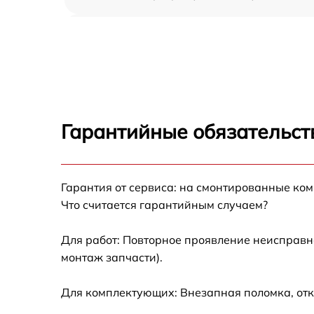
Ремонт автоподатчика Kyocera Ecosys
P5026cdw
Замена тормозной площадки Kyocera Ecosy
P5026cdw
Замена термопленки Kyocera Ecosys
P5026cdw
Гарантийные обязательст
Замена печки Kyocera Ecosys P5026cdw
Замена печатной головки Kyocera Ecosys
Гарантия от сервиса: на смонтированные ко
P5026cdw
Что считается гарантийным случаем?
Замена каретки Kyocera Ecosys P5026cdw
Для работ: Повторное проявление неисправн
монтаж запчасти).
Замена Wi-Fi Kyocera Ecosys P5026cdw
Для комплектующих: Внезапная поломка, отк
Замена вала Kyocera Ecosys P5026cdw