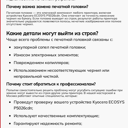
Почему важна замена печатной головки?
Печатная головка — это ключевой компонент любого принтера, включая
устройства Kyocera ECOSYS P5026cdn. Она отвечает за точность нанесение
чернил на бумагу. Если головка выходит из строя, результат работы принтера
значительно ухудшается: появляются полосы, нечеткие изображения или полное
отсутствие чернил.
Какие детали могут выйти из строя?
Чаще всего проблемы с печатной головкой связаны с:
закупоркой сопел печатной головки;
Износом электронных элементов;
Повреждением капилляров;
Использованием несоответствующих чернил или
неправильной чисткой.
Почему стоит обратиться к профессионалам?
Попытки самостоятельно решить проблему могут усугубить ситуацию: ошибки при
замене могут вывести из строя другие узлы принтера. В нашей мастерской в
Москва работают опытные специалисты, которые:
Проведут проверку вашего устройства Kyocera ECOSYS
P5026cdn;
Используют качественные комплектующие;
Гарантируют надежность ремонта;