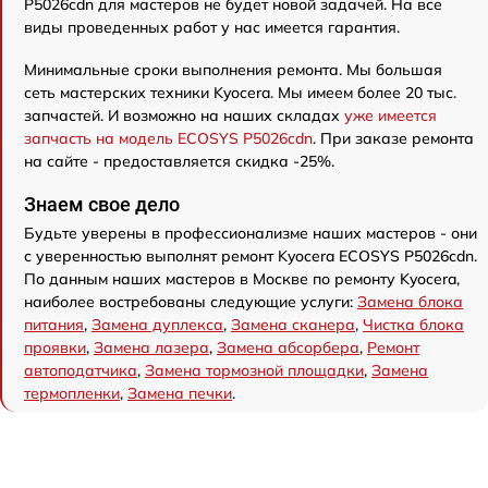
P5026cdn для мастеров не будет новой задачей. На все
виды проведенных работ у нас имеется гарантия.
Минимальные сроки выполнения ремонта. Мы большая
сеть мастерских техники Kyocera. Мы имеем более 20 тыс.
запчастей. И возможно на наших складах
уже имеется
запчасть на модель ECOSYS P5026cdn
. При заказе ремонта
на сайте - предоставляется скидка -25%.
Знаем свое дело
Будьте уверены в профессионализме наших мастеров - они
с уверенностью выполнят ремонт Kyocera ECOSYS P5026cdn.
По данным наших мастеров в Москве по ремонту Kyocera,
наиболее востребованы следующие услуги:
Замена блока
питания
,
Замена дуплекса
,
Замена сканера
,
Чистка блока
проявки
,
Замена лазера
,
Замена абсорбера
,
Ремонт
автоподатчика
,
Замена тормозной площадки
,
Замена
термопленки
,
Замена печки
.