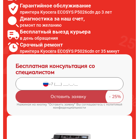
Гарантийное обслуживание
принтера Kyocera ECOSYS P5026cdn до 3 лет
Диагностика за наш счет,
ремонт по желанию
Бесплатный выезд курьера
в день обращения
Срочный ремонт
принтера Kyocera ECOSYS P5026cdn от 35 минут
Бесплатная консультация со
специалистом
Оставить заявку
Нажимая на кнопку "Оставить заявку" Вы соглашаетесь c
политикой
конфиденциальности