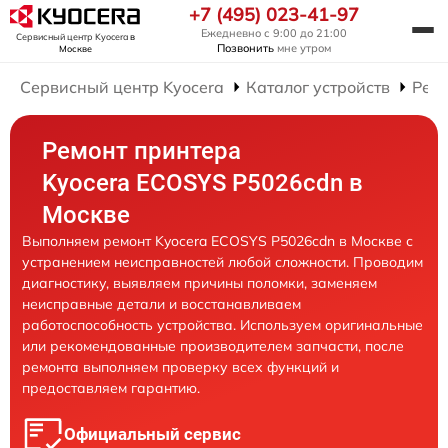
+7 (495) 023-41-97
Ежедневно с 9:00 до 21:00
Сервисный центр Kyocera
в
Позвонить
мне утром
Москве
Сервисный центр Kyocera
Каталог устройств
Рем
Ремонт принтера
Kyocera ECOSYS P5026cdn в
Москве
Выполняем ремонт Kyocera ECOSYS P5026cdn в Москве с
устранением неисправностей любой сложности. Проводим
диагностику, выявляем причины поломки, заменяем
неисправные детали и восстанавливаем
работоспособность устройства. Используем оригинальные
или рекомендованные производителем запчасти, после
ремонта выполняем проверку всех функций и
предоставляем гарантию.
Официальный сервис