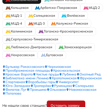
Кольцевая
Арбатско-Покровская
МЦД-2
МЦД-1
Солнцевская
Филёвская
МЦД-4
МЦД-3
Калужско-Рижская
Калининская
Таганско-Краснопресненская
Серпуховско-Тимирязевская
Люблинско-Дмитровская
Замоскворецкая
Некрасовская
Бутовская
Бульвар Рокоссовского
Черкизовская
Преображенская площадь
Красносельская
Красные Ворота
Чистые пруды
Лубянка
Охотный Ряд
Библиотека имени Ленина
Кропоткинская
Фрунзенская
Спортивная
Воробьёвы горы
Университет
Юго-Западная
Тропарёво
Румянцево
Саларьево
Филатов Луг
Прокшино
Ольховая
Новомосковская
Потапово
Не нашли свою станцию?
Оставить заявку