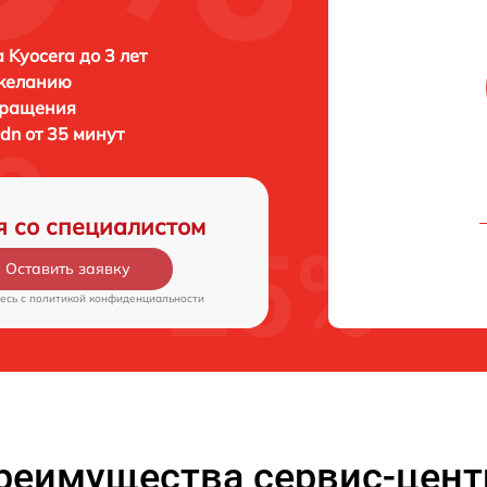
 Kyocera до 3 лет
 желанию
бращения
dn от 35 минут
я со специалистом
Оставить заявку
есь c
политикой конфиденциальности
реимущества сервис-цент