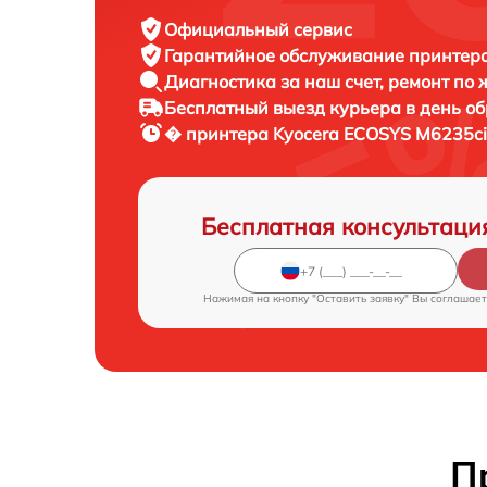
Официальный сервис
Гарантийное обслуживание
принтера
Диагностика за наш счет,
ремонт по
Бесплатный выезд курьера
в день о
� принтера
Kyocera ECOSYS M6235ci
Бесплатная консультаци
Нажимая на кнопку "Оставить заявку" Вы соглашает
П