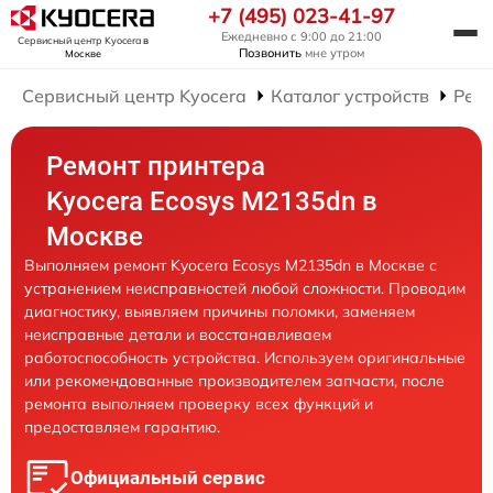
+7 (495) 023-41-97
Ежедневно с 9:00 до 21:00
Сервисный центр Kyocera
в
Позвонить
мне утром
Москве
Сервисный центр Kyocera
Каталог устройств
Рем
Ремонт принтера
Kyocera Ecosys M2135dn в
Москве
Выполняем ремонт Kyocera Ecosys M2135dn в Москве с
устранением неисправностей любой сложности. Проводим
диагностику, выявляем причины поломки, заменяем
неисправные детали и восстанавливаем
работоспособность устройства. Используем оригинальные
или рекомендованные производителем запчасти, после
ремонта выполняем проверку всех функций и
предоставляем гарантию.
Официальный сервис