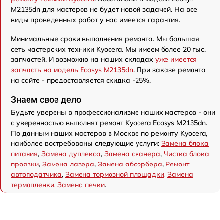
M2135dn для мастеров не будет новой задачей. На все
виды проведенных работ у нас имеется гарантия.
Минимальные сроки выполнения ремонта. Мы большая
сеть мастерских техники Kyocera. Мы имеем более 20 тыс.
запчастей. И возможно на наших складах
уже имеется
запчасть на модель Ecosys M2135dn
. При заказе ремонта
на сайте - предоставляется скидка -25%.
Знаем свое дело
Будьте уверены в профессионализме наших мастеров - они
с уверенностью выполнят ремонт Kyocera Ecosys M2135dn.
По данным наших мастеров в Москве по ремонту Kyocera,
наиболее востребованы следующие услуги:
Замена блока
питания
,
Замена дуплекса
,
Замена сканера
,
Чистка блока
проявки
,
Замена лазера
,
Замена абсорбера
,
Ремонт
автоподатчика
,
Замена тормозной площадки
,
Замена
термопленки
,
Замена печки
.