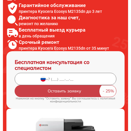
Гарантийное обслуживание
принтера Kyocera Ecosys M2135dn до 3 лет
Диагностика за наш счет,
ремонт по желанию
Бесплатный выезд курьера
в день обращения
Срочный ремонт
принтера Kyocera Ecosys M2135dn от 35 минут
Бесплатная консультация со
специалистом
Оставить заявку
Нажимая на кнопку "Оставить заявку" Вы соглашаетесь c
политикой
конфиденциальности