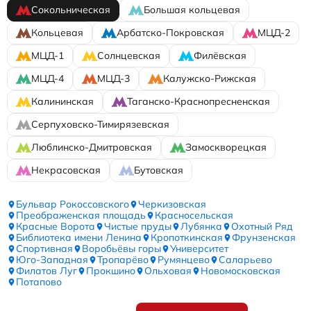
Сокольническая
Большая кольцевая
Кольцевая
Арбатско-Покровская
МЦД-2
МЦД-1
Солнцевская
Филёвская
МЦД-4
МЦД-3
Калужско-Рижская
Калининская
Таганско-Краснопресненская
Серпуховско-Тимирязевская
Люблинско-Дмитровская
Замоскворецкая
Некрасовская
Бутовская
Бульвар Рокоссовского
Черкизовская
Преображенская площадь
Красносельская
Красные Ворота
Чистые пруды
Лубянка
Охотный Ряд
Библиотека имени Ленина
Кропоткинская
Фрунзенская
Спортивная
Воробьёвы горы
Университет
Юго-Западная
Тропарёво
Румянцево
Саларьево
Филатов Луг
Прокшино
Ольховая
Новомосковская
Потапово