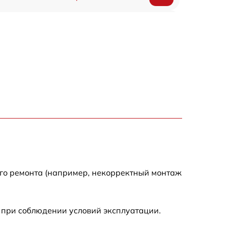
900 р
1500 р
1200 р
1800 р
800 р
1500 р
ого ремонта (например, некорректный монтаж
2500 р
 при соблюдении условий эксплуатации.
2200 р