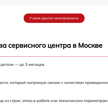
от 60 мин
У меня другая неисправность
от 60 мин
от 60 мин
ва сервисного центра в Москве
от 60 мин
 детали — до 3 месяцев.
от 60 мин
от 60 мин
ости, который напрямую связан с качеством проведенн
от 60 мин
из строя, отказ в работе или техническим параметрам
от 60 мин