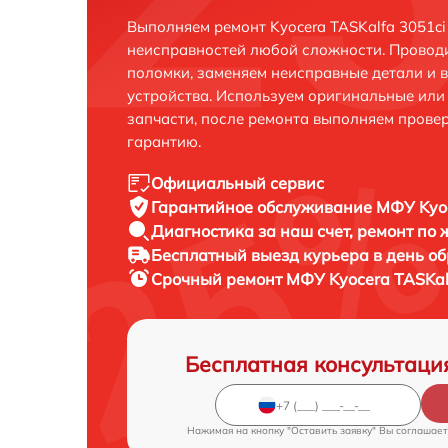
Выполняем ремонт Kyocera TASKalfa 3051ci
неисправностей любой сложности. Проводи
поломки, заменяем неисправные детали и 
устройства. Используем оригинальные ил
запчасти, после ремонта выполняем прове
гарантию.
Официальный сервис
Гарантийное обслуживание
МФУ Kyoc
Диагностика за наш счет,
ремонт по
Бесплатный выезд курьера
в день о
Срочный ремонт
МФУ Kyocera TASKalf
Бесплатная консультаци
Нажимая на кнопку "Оставить заявку" Вы соглашает