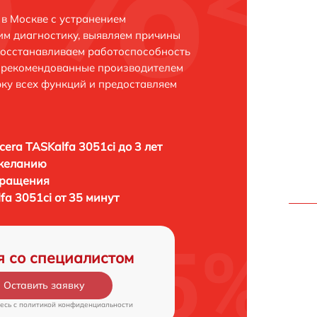
 в Москве с устранением
м диагностику, выявляем причины
восстанавливаем работоспособность
и рекомендованные производителем
рку всех функций и предоставляем
era TASKalfa 3051ci до 3 лет
 желанию
бращения
a 3051ci от 35 минут
я со специалистом
Оставить заявку
есь c
политикой конфиденциальности