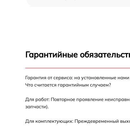
Замена дуплекса Kyocera TASKalfa 3051ci
Замена вала Kyocera TASKalfa 3051ci
Замена тормозной площадки Kyocera
TASKalfa 3051ci
Гарантийные обязательст
Замена Wi-Fi Kyocera TASKalfa 3051ci
Гарантия от сервиса: на установленные нами
Замена каретки Kyocera TASKalfa 3051ci
Что считается гарантийным случаем?
Замена печатной головки Kyocera TASKalfa
3051ci
Для работ: Повторное проявление неисправн
запчасти).
Замена печки Kyocera TASKalfa 3051ci
Для комплектующих: Преждевременный выход 
Замена термопленки Kyocera TASKalfa