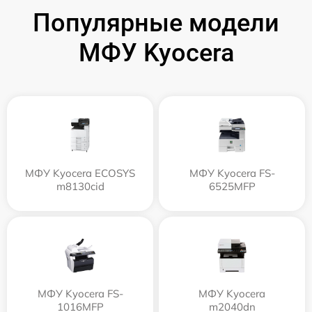
Популярные модели
МФУ Kyocera
МФУ Kyocera ECOSYS
МФУ Kyocera FS-
m8130cid
6525MFP
МФУ Kyocera FS-
МФУ Kyocera
1016MFP
m2040dn