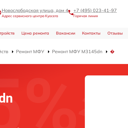
Новослободская улица, дом 4
+7 (495) 023-41-97
Адрес сервисного центра Kyocera
Горячая линия
тройств
Цена ремонта
Вакансии
Контакты
Отзывы
йств
Ремонт МФУ
Ремонт МФУ M3145dn
�
dn