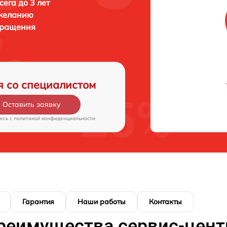
era до 3 лет
 желанию
бращения
я со специалистом
Оставить заявку
есь c
политикой конфиденциальности
Гарантия
Наши работы
Контакты
реимущества сервис-цент