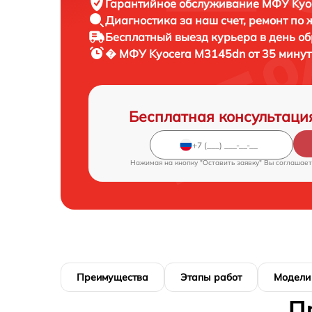
Гарантийное обслуживание
МФУ Kyoc
Диагностика за наш счет,
ремонт по
Бесплатный выезд курьера
в день о
� МФУ
Kyocera M3145dn от 35 минут
Бесплатная консультаци
Нажимая на кнопку "Оставить заявку" Вы соглашает
Преимущества
Этапы работ
Модели
П