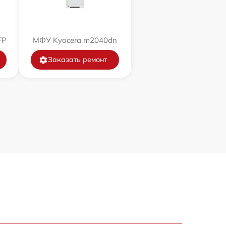
FP
МФУ Kyocera m2040dn
Заказать ремонт