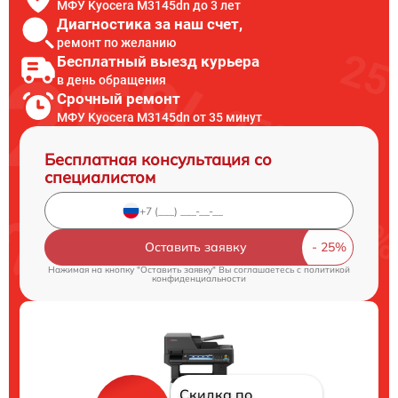
МФУ Kyocera M3145dn до 3 лет
Диагностика за наш счет,
ремонт по желанию
Бесплатный выезд курьера
в день обращения
Срочный ремонт
МФУ Kyocera M3145dn от 35 минут
Бесплатная консультация со
специалистом
Оставить заявку
Нажимая на кнопку "Оставить заявку" Вы соглашаетесь c
политикой
конфиденциальности
Скидка по