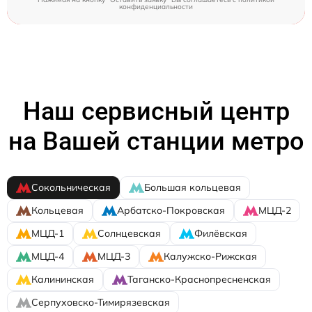
конфиденциальности
Наш сервисный центр
на Вашей станции метро
Сокольническая
Большая кольцевая
Кольцевая
Арбатско-Покровская
МЦД-2
МЦД-1
Солнцевская
Филёвская
МЦД-4
МЦД-3
Калужско-Рижская
Калининская
Таганско-Краснопресненская
Серпуховско-Тимирязевская