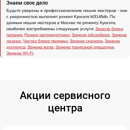
Знаем свое дело
Будьте уверены в профессионализме наших мастеров - они
с уверенностью выполнят ремонт Kyocera M3145dn. По
данным наших мастеров в Москве по ремонту Kyocera,
наиболее востребованы следующие услуги:
Замена блока
питания
,
Ремонт автоподатчика
,
Замена абсорбера
,
Замена
лазера
,
Чистка блока проявки
,
Замена сканера
,
Замена
дуплекса
,
Замена вала
,
Замена тормозной площадки
,
Замена Wi-Fi
.
Акции сервисного
центра