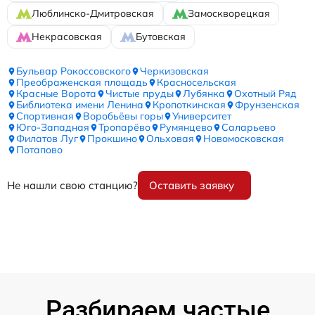
Люблинско-Дмитровская
Замоскворецкая
Некрасовская
Бутовская
Бульвар Рокоссовского
Черкизовская
Преображенская площадь
Красносельская
Красные Ворота
Чистые пруды
Лубянка
Охотный Ряд
Библиотека имени Ленина
Кропоткинская
Фрунзенская
Спортивная
Воробьёвы горы
Университет
Юго-Западная
Тропарёво
Румянцево
Саларьево
Филатов Луг
Прокшино
Ольховая
Новомосковская
Потапово
Не нашли свою станцию?
Оставить заявку
Разбираем частые