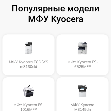
Популярные модели
МФУ Kyocera
МФУ Kyocera ECOSYS
МФУ Kyocera FS-
m8130cid
6525MFP
МФУ Kyocera FS-
МФУ Kyocera
1016MFP
M3145dn