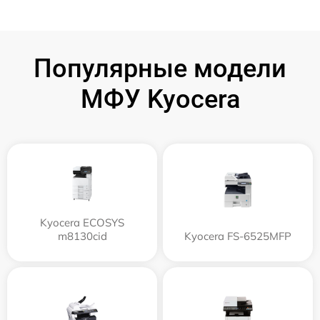
Популярные модели
МФУ Kyocera
Kyocera ECOSYS
m8130cid
Kyocera FS-6525MFP