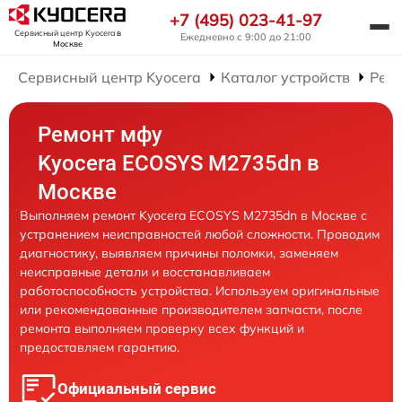
+7 (495) 023-41-97
Сервисный центр Kyocera
в
Ежедневно с 9:00 до 21:00
Москве
Сервисный центр Kyocera
Каталог устройств
Рем
Ремонт мфу
Kyocera ECOSYS M2735dn в
Москве
Выполняем ремонт Kyocera ECOSYS M2735dn в Москве с
устранением неисправностей любой сложности. Проводим
диагностику, выявляем причины поломки, заменяем
неисправные детали и восстанавливаем
работоспособность устройства. Используем оригинальные
или рекомендованные производителем запчасти, после
ремонта выполняем проверку всех функций и
предоставляем гарантию.
Официальный сервис