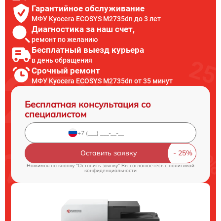
Гарантийное обслуживание
МФУ Kyocera ECOSYS M2735dn до 3 лет
Диагностика за наш счет,
ремонт по желанию
Бесплатный выезд курьера
в день обращения
Срочный ремонт
МФУ Kyocera ECOSYS M2735dn от 35 минут
Бесплатная консультация со
специалистом
Оставить заявку
Нажимая на кнопку "Оставить заявку" Вы соглашаетесь c
политикой
конфиденциальности