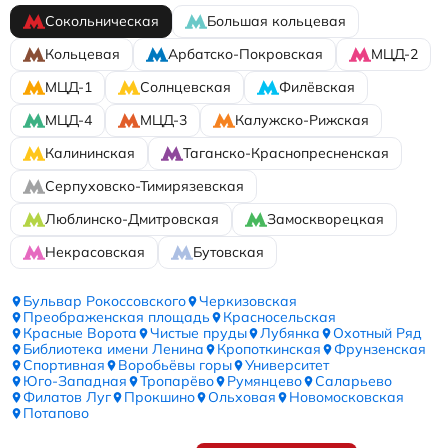
Сокольническая
Большая кольцевая
Кольцевая
Арбатско-Покровская
МЦД-2
МЦД-1
Солнцевская
Филёвская
МЦД-4
МЦД-3
Калужско-Рижская
Калининская
Таганско-Краснопресненская
Серпуховско-Тимирязевская
Люблинско-Дмитровская
Замоскворецкая
Некрасовская
Бутовская
Бульвар Рокоссовского
Черкизовская
Преображенская площадь
Красносельская
Красные Ворота
Чистые пруды
Лубянка
Охотный Ряд
Библиотека имени Ленина
Кропоткинская
Фрунзенская
Спортивная
Воробьёвы горы
Университет
Юго-Западная
Тропарёво
Румянцево
Саларьево
Филатов Луг
Прокшино
Ольховая
Новомосковская
Потапово