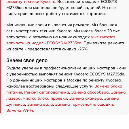
ремонту техники Kyocera
. Восстановить модель ECOSYS
M2735dn для мастеров не будет новой задачей. На все
виды проведенных работ у нас имеется гарантия.
Минимальные сроки выполнения ремонта. Мы большая
сеть мастерских техники Kyocera. Мы имеем более 20 тыс.
запчастей. И возможно на наших складах
уже имеется
запчасть на модель ECOSYS M2735dn
. При заказе ремонта
на сайте - предоставляется скидка -25%.
Знаем свое дело
Будьте уверены в профессионализме наших мастеров - они
с уверенностью выполнят ремонт Kyocera ECOSYS M2735dn.
По данным наших мастеров в Москве по ремонту Kyocera,
наиболее востребованы следующие услуги:
Замена блока
питания
,
Ремонт автоподатчика
,
Замена абсорбера
,
Замена
лазера
,
Чистка блока проявки
,
Замена сканера
,
Замена
дуплекса
,
Замена вала
,
Замена тормозной площадки
,
Замена Wi-Fi
.