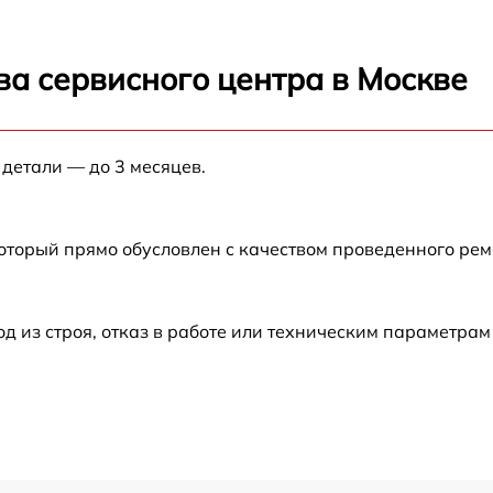
ика
от 70 мин
ва сервисного центра в Москве
от 70 мин
 детали — до 3 месяцев.
от 70 мин
ния
от 70 мин
который прямо обусловлен с качеством проведенного ре
вки
от 70 мин
из строя, отказ в работе или техническим параметрам