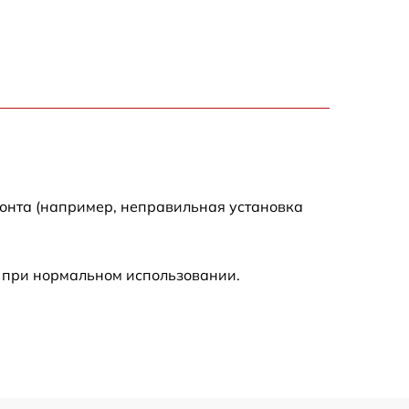
1700 р
900 р
1200 р
1000 р
монта (например, неправильная установка
1700 р
 при нормальном использовании.