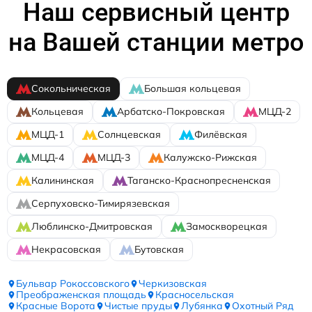
Наш сервисный центр
на Вашей станции метро
Сокольническая
Большая кольцевая
Кольцевая
Арбатско-Покровская
МЦД-2
МЦД-1
Солнцевская
Филёвская
МЦД-4
МЦД-3
Калужско-Рижская
Калининская
Таганско-Краснопресненская
Серпуховско-Тимирязевская
Люблинско-Дмитровская
Замоскворецкая
Некрасовская
Бутовская
Бульвар Рокоссовского
Черкизовская
Преображенская площадь
Красносельская
Красные Ворота
Чистые пруды
Лубянка
Охотный Ряд