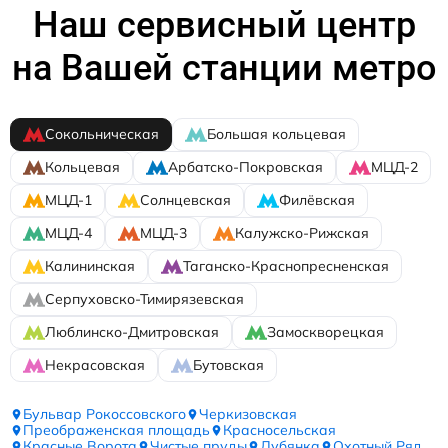
Наш сервисный центр
на Вашей станции метро
Сокольническая
Большая кольцевая
Кольцевая
Арбатско-Покровская
МЦД-2
МЦД-1
Солнцевская
Филёвская
МЦД-4
МЦД-3
Калужско-Рижская
Калининская
Таганско-Краснопресненская
Серпуховско-Тимирязевская
Люблинско-Дмитровская
Замоскворецкая
Некрасовская
Бутовская
Бульвар Рокоссовского
Черкизовская
Преображенская площадь
Красносельская
Красные Ворота
Чистые пруды
Лубянка
Охотный Ряд