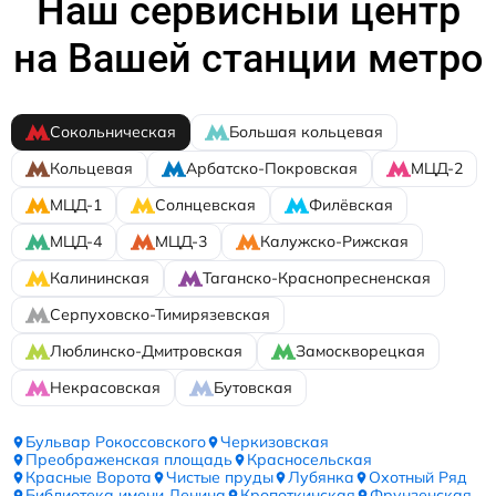
Наш сервисный центр
на Вашей станции метро
Сокольническая
Большая кольцевая
Кольцевая
Арбатско-Покровская
МЦД-2
МЦД-1
Солнцевская
Филёвская
МЦД-4
МЦД-3
Калужско-Рижская
Калининская
Таганско-Краснопресненская
Серпуховско-Тимирязевская
Люблинско-Дмитровская
Замоскворецкая
Некрасовская
Бутовская
Бульвар Рокоссовского
Черкизовская
Преображенская площадь
Красносельская
Красные Ворота
Чистые пруды
Лубянка
Охотный Ряд
Библиотека имени Ленина
Кропоткинская
Фрунзенская